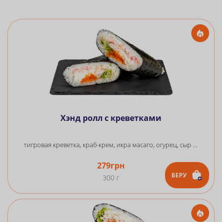
Хэнд ролл с креветками
тигровая креветка, краб-крем, икра масаго, огурец, сыр сливочный, салат айсберг, рис, нори
279
грн
БЕРУ
300 г