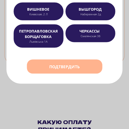
ВИШНЕВОЕ
ВЫШГОРОД
Киевская, 2 Л
Набережная 2д
Хэнд Ролл с тунцом
ПЕТРОПАВЛОВСКАЯ
ЧЕРКАССЫ
тунец, краб-крем, огурец, сыр сливочный, салат айсберг, рис, нори
БОРЩАГОВКА
Смелянская 36
Львівська 1А
279
грн
БЕРУ
310 г
ПОДТВЕРДИТЬ
КАКУЮ ОПЛАТУ