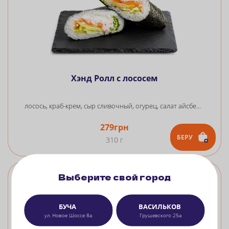
Хэнд Ролл с лососем
лосось, краб-крем, сыр сливочный, огурец, салат айсберг, рис, нори
279
грн
БЕРУ
310 г
Выберите свой город
БУЧА
ВАСИЛЬКОВ
ул. Новое Шоссе 8а
Грушевского 25а