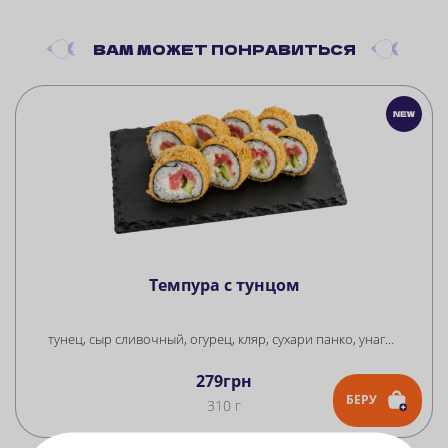
ВАМ
МОЖЕТ ПОНРАВИТЬСЯ
Темпура с тунцом
тунец, сыр сливочный, огурец, кляр, сухари панко, унаги соус, рис, нори
279
грн
БЕРУ
310 г