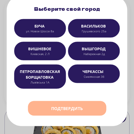
Выберите свой город
БУЧА
ВАСИЛЬКОВ
ул. Новое Шоссе 8а
Грушевского 25а
ВИШНЕВОЕ
ВЫШГОРОД
Киевская, 2 Л
Набережная 2д
Суши Дог с креветками
ПЕТРОПАВЛОВСКАЯ
ЧЕРКАССЫ
тигровые креветки, сыр сливочный, огурец, салат айсберг, унаги соус, спайси соус, икра масаго, сухари панко, кляр, рис, нори
БОРЩАГОВКА
Смелянская 36
Львівська 1А
339
грн
БЕРУ
350 г
ПОДТВЕРДИТЬ