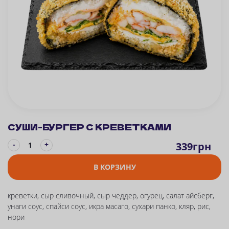
СУШИ-БУРГЕР С КРЕВЕТКАМИ
-
339
грн
+
В КОРЗИНУ
креветки, сыр сливочный, сыр чеддер, огурец, салат айсберг,
унаги соус, спайси соус, икра масаго, сухари панко, кляр, рис,
нори