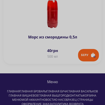
Морс из смородины 0,5л
40
грн
БЕРУ
500 мл
Меню
ГЛАВНАЯ
ГЛАВНАЯ БРОВАРЫ
ГЛАВНАЯ БУЧА
ГЛАВНАЯ ВАСИЛЬКОВ
ГЛАВНАЯ ВИШНЕВОЕ
ГЛАВНАЯ ВЫШГОРОД
КОНТАКТЫ
КОРЗИНА
МЕНЮ
МОЙ АККАУНТ
НОВОСТИ
О НАС
ОБРАЗЕЦ СТРАНИЦЫ
ОФОРМЛЕНИЕ ЗАКАЗА
ПОЛИТИКА ВОЗВРАТА