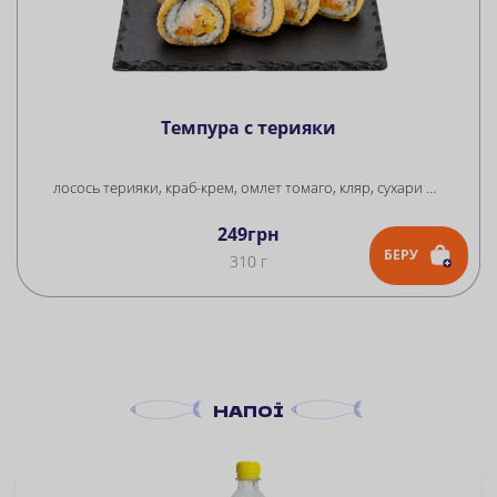
Темпура с терияки
лосось терияки, краб-крем, омлет томаго, кляр, сухари панко, унаги соус, рис, нори
249
грн
БЕРУ
310 г
НАПОЇ