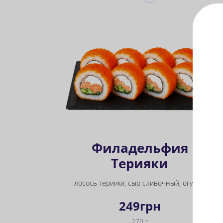
Филадельфия
Терияки
лосось терияки, сыр сливочный, огурец, икра масаго, рис, нори
249
грн
270 г