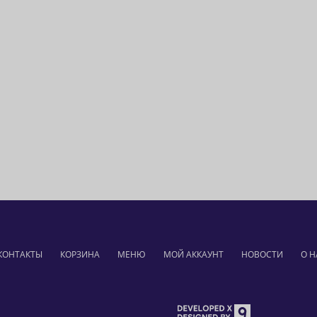
КОНТАКТЫ
КОРЗИНА
МЕНЮ
МОЙ АККАУНТ
НОВОСТИ
О Н