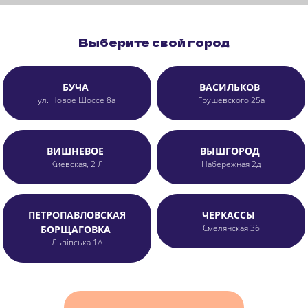
Выберите свой город
БУЧА
ВАСИЛЬКОВ
ул. Новое Шоссе 8а
Грушевского 25а
ВИШНЕВОЕ
ВЫШГОРОД
Киевская, 2 Л
Набережная 2д
Футомак Терияки
ПЕТРОПАВЛОВСКАЯ
ЧЕРКАССЫ
Смелянская 36
БОРЩАГОВКА
Львівська 1А
лосось терияки, краб-крем, омлет томаго, спайси соус, рис, нори
199
грн
260 г