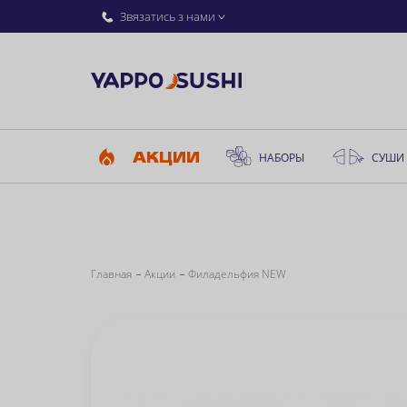
Звязатись з нами
АКЦИИ
НАБОРЫ
СУШИ
Главная
Акции
Филадельфия NEW