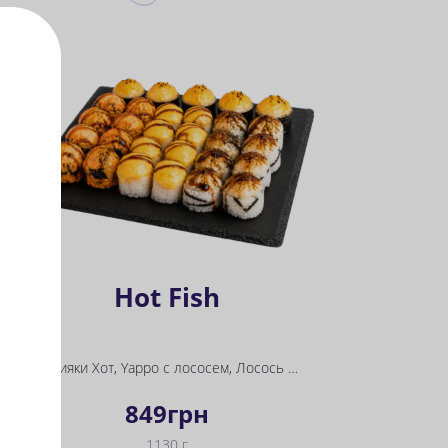
Hot Fish
Терияки Хот, Yappo с лососем, Лосось Унаги, 3 сыра
849
грн
1130 г