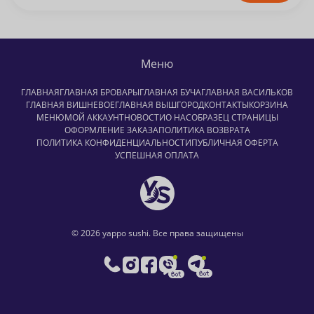
Меню
ГЛАВНАЯ
ГЛАВНАЯ БРОВАРЫ
ГЛАВНАЯ БУЧА
ГЛАВНАЯ ВАСИЛЬКОВ
ГЛАВНАЯ ВИШНЕВОЕ
ГЛАВНАЯ ВЫШГОРОД
КОНТАКТЫ
КОРЗИНА
МЕНЮ
МОЙ АККАУНТ
НОВОСТИ
О НАС
ОБРАЗЕЦ СТРАНИЦЫ
ОФОРМЛЕНИЕ ЗАКАЗА
ПОЛИТИКА ВОЗВРАТА
ПОЛИТИКА КОНФИДЕНЦИАЛЬНОСТИ
ПУБЛИЧНАЯ ОФЕРТА
УСПЕШНАЯ ОПЛАТА
© 2026 yappo sushi. Все права защищены