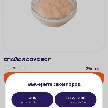
СПАЙСИ СОУС 50Г
-
25
грн
+
В КОРЗИНУ
Выберите свой город
БУЧА
ВАСИЛЬКОВ
ул. Новое Шоссе 8а
Грушевского 25а
ВАМ
МОЖЕТ ПОНРАВИТЬСЯ