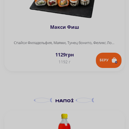
Макси Фиш
Спайси Филадельфия, Маями, Тунец бонито, Феликс Лосось
1129
грн
БЕРУ
1192 г
НАПОЇ