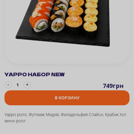
YAPPO НАБОР NEW
-
749
грн
+
В КОРЗИНУ
Yappo ролл, Футомак Мидия, Филадельфия Спайси, Крабик Хот
мини ролл