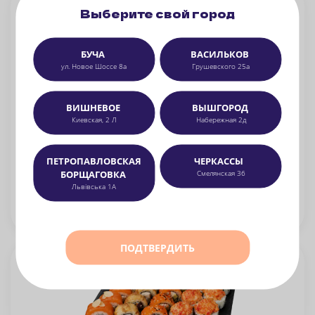
Выберите свой город
БУЧА
ВАСИЛЬКОВ
ул. Новое Шоссе 8а
Грушевского 25а
ВИШНЕВОЕ
ВЫШГОРОД
Киевская, 2 Л
Набережная 2д
Море Филадельфий NEW
ПЕТРОПАВЛОВСКАЯ
ЧЕРКАССЫ
Филадельфия в угре, Спайси Тунец, Спайси Креветка, Филадельфия Спайси
БОРЩАГОВКА
Смелянская 36
Львівська 1А
1329
грн
БЕРУ
1160 г
ПОДТВЕРДИТЬ