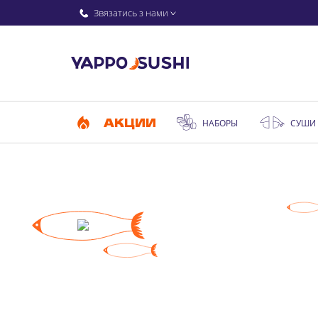
Звязатись з нами
АКЦИИ
НАБОРЫ
СУШИ