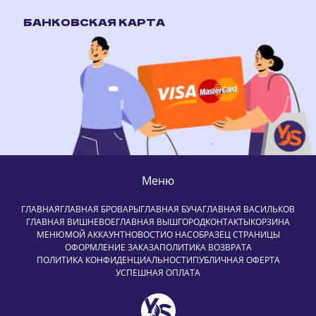
БАНКОВСКАЯ КАРТА
Меню
ГЛАВНАЯ
ГЛАВНАЯ БРОВАРЫ
ГЛАВНАЯ БУЧА
ГЛАВНАЯ ВАСИЛЬКОВ
ГЛАВНАЯ ВИШНЕВОЕ
ГЛАВНАЯ ВЫШГОРОД
КОНТАКТЫ
КОРЗИНА
МЕНЮ
МОЙ АККАУНТ
НОВОСТИ
О НАС
ОБРАЗЕЦ СТРАНИЦЫ
ОФОРМЛЕНИЕ ЗАКАЗА
ПОЛИТИКА ВОЗВРАТА
ПОЛИТИКА КОНФИДЕНЦИАЛЬНОСТИ
ПУБЛИЧНАЯ ОФЕРТА
УСПЕШНАЯ ОПЛАТА