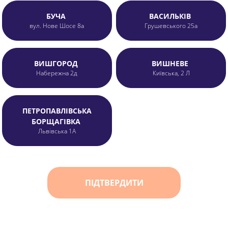
БУЧА
ВАСИЛЬКІВ
вул. Нове Шосе 8а
Грушевського 25а
ВИШГОРОД
ВИШНЕВЕ
Набережна 2д
Київська, 2 Л
Буча
Нове Шосс
Бровари
ПЕТРОПАВЛІВСЬКА
Київська 2
БОРЩАГІВКА
Львівська 1А
+38 (067) 4
ПІДТВЕРДИТИ