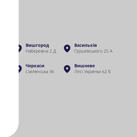
Вишгород
Васильків
е 8 А
Набережна 2 Д
Грушевського 25 А
Черкаси
Вишневе
19
Смілянська 36
Лесі Українки 62 Б
98-72-29