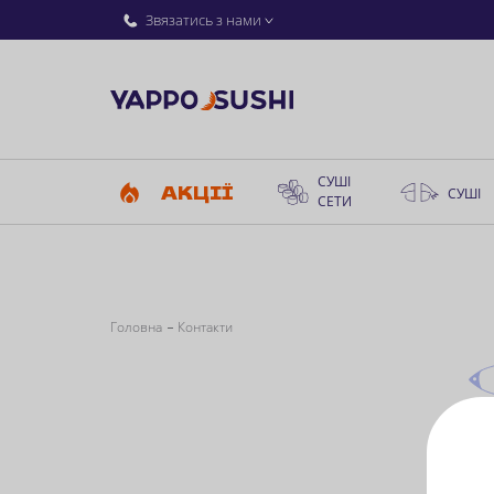
Звязатись з нами
СУШІ
АКЦІЇ
СУШІ
СЕТИ
Головна
Контакти