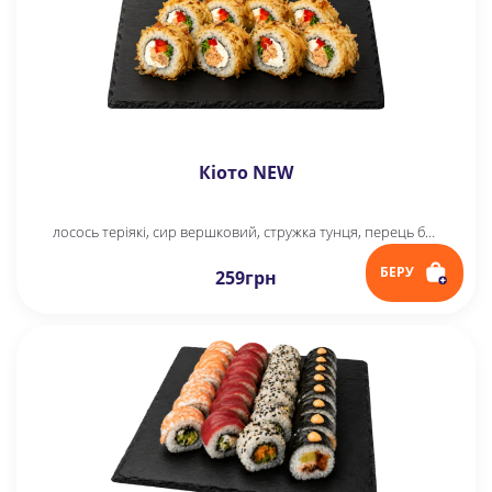
Кіото NEW
лосось теріякі, сир вершковий, стружка тунця, перець болгарський, цибуля зелена, рис, норі
БЕРУ
259
грн