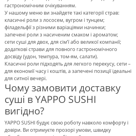
гастрономічним очікуванням.
У нашому меню ви знайдете такі категорії страв:
класичні роли з лососем, вугром і тунцем;
філадельфії з різними варіаціями начинки;
запечені роли з насиченим смаком і ароматом;
сети суші для двох, для сім’ї або великої компанії;
додаткові страви для повного гастрономічного
досвіду (удон, темпура, том-ям, салати).
Класичні роли підходять для легкого перекусу, сети –
для економії часу і коштів, а запечені позиції ідеальні
для ситної вечері.
Чому замовити доставку
суші в YAPPO SUSHI
вигідно?
YAPPO SUSHI будує свою роботу навколо комфорту і
довіри. Ви отримуєте прозорі умови, швидку