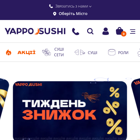
Звязатись з нами
Оберіть Місто
0
СУШІ
АКЦІЇ
СУШІ
РОЛИ
СЕТИ