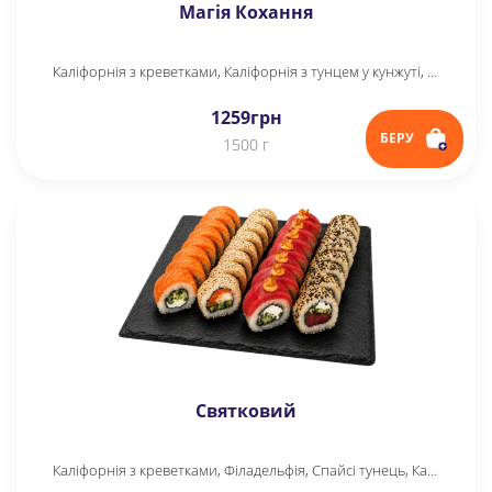
Магія Кохання
Каліфорнія з креветками, Каліфорнія з тунцем у кунжуті, Спайсі тунець, Філадельфія, Yappo з тунцем, Yappo рол
1259
грн
БЕРУ
1500 г
Святковий
Каліфорнія з креветками, Філадельфія, Спайсі тунець, Каліфорнія з тунцем в кунжуті