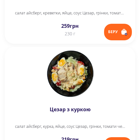
салат айсберг, креветки, яйце, соус Цезар, грінки, томати черрі, пармезан
259
грн
БЕРУ
230 г
Цезар з куркою
салат айсберг, курка, яйце, соус Цезар, грінки, томати черрі, пармезан
219
грн