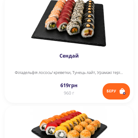
Сендай
Філадельфія лосось/ креветки, Тунець лайт, Урамакі теріякі, Футомак міні
619
грн
БЕРУ
960 г