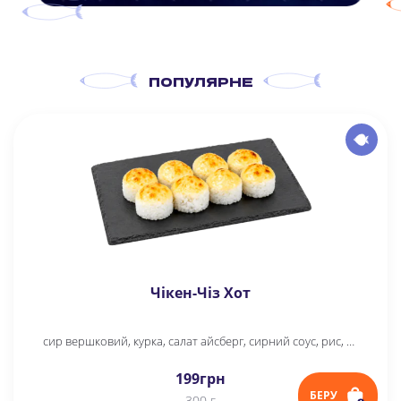
ПОПУЛЯРНЕ
Чікен-Чіз Хот
сир вершковий, курка, салат айсберг, сирний соус, рис, норі, унагі соус
199
грн
БЕРУ
300 г