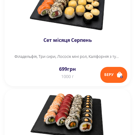
Сет місяця Серпень
Філадельфія, Три сири, Лососік міні рол, Каліфорнія з тунцем у кунжуті
699
грн
БЕРУ
1000 г