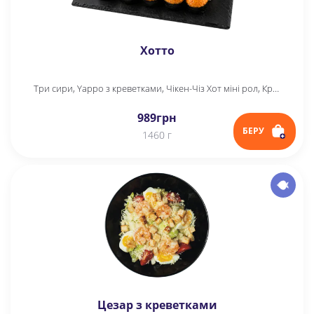
Хотто
Три сири, Yappo з креветками, Чікен-Чіз Хот міні рол, Крабік Хот міні рол, Фудзі, Теріякі Хот
989
грн
БЕРУ
1460 г
Цезар з креветками