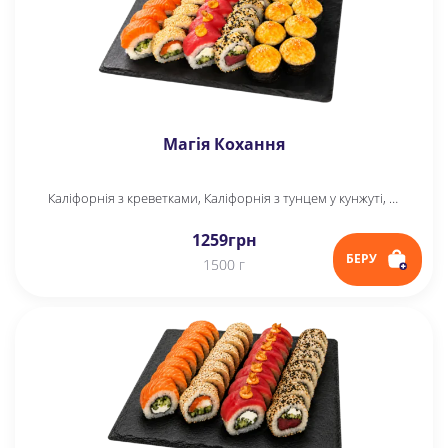
Магія Кохання
Каліфорнія з креветками, Каліфорнія з тунцем у кунжуті, Спайсі тунець, Філадельфія, Yappo з тунцем, Yappo рол
1259
грн
БЕРУ
1500 г