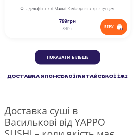
Філадельфія в ікрі, Маямі, Каліфорнія в ікрі з тунцем
799
грн
БЕРУ
840 г
ПОКАЗАТИ БІЛЬШЕ
ДОСТАВКА ЯПОНСЬКОЇ/КИТАЙСЬКОЇ ЇЖІ
Доставка суші в
Василькові від YAPPO
SUSHI – коли якість має