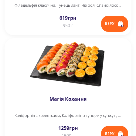
Філадельфія класична, Тунець лайт, Чіз рол, Спайсі лосось
619
грн
БЕРУ
950 г
Магія Кохання
Каліфорнія з креветками, Каліфорнія з тунцем у кунжуті, Спайсі тунець, Філадельфія, Yappo з тунцем, Yappo рол
1259
грн
БЕРУ
1500 г