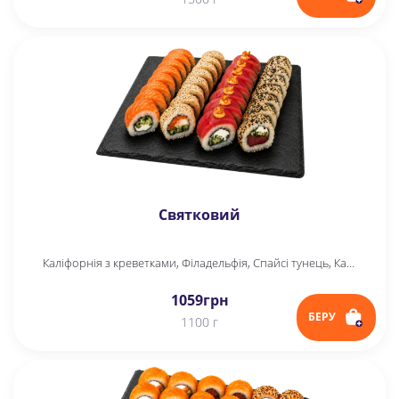
Святковий
Каліфорнія з креветками, Філадельфія, Спайсі тунець, Каліфорнія з тунцем в кунжуті
1059
грн
БЕРУ
1100 г