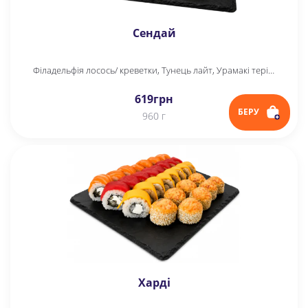
Сендай
Філадельфія лосось/ креветки, Тунець лайт, Урамакі теріякі, Футомак міні
619
грн
БЕРУ
960 г
Харді