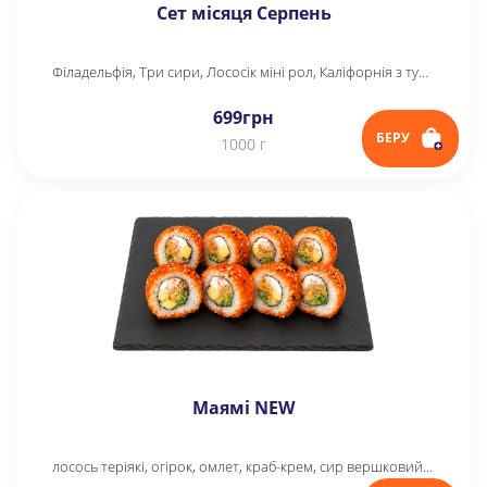
Сет місяця Серпень
Філадельфія, Три сири, Лососік міні рол, Каліфорнія з тунцем у кунжуті
699
грн
БЕРУ
1000 г
Маямі NEW
лосось теріякі, огірок, омлет, краб-крем, сир вершковий, ікра, кунжут, рис, норі