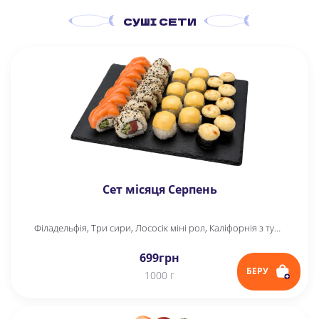
СУШІ СЕТИ
Сет місяця Серпень
Філадельфія, Три сири, Лососік міні рол, Каліфорнія з тунцем у кунжуті
699
грн
БЕРУ
1000 г