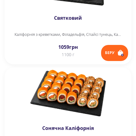
Святковий
Каліфорнія з креветками, Філадельфія, Спайсі тунець, Каліфорнія з тунцем в кунжуті
1059
грн
БЕРУ
1100 г
Сонячна Каліфорнія