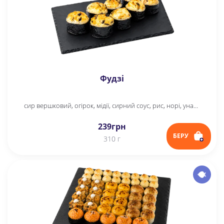
Фудзі
сир вершковий, огірок, мідії, сирний соус, рис, норі, унагі соус
239
грн
БЕРУ
310 г