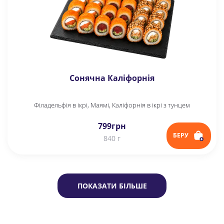
Сонячна Каліфорнія
Філадельфія в ікрі, Маямі, Каліфорнія в ікрі з тунцем
799
грн
БЕРУ
840 г
ПОКАЗАТИ БІЛЬШЕ