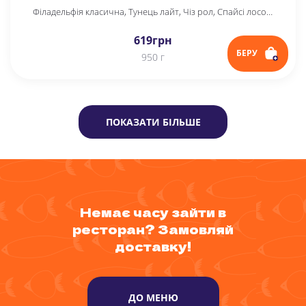
Філадельфія класична, Тунець лайт, Чіз рол, Спайсі лосось
619
грн
БЕРУ
950 г
ПОКАЗАТИ БІЛЬШЕ
Немає часу зайти в
ресторан? Замовляй
доставку!
ДО МЕНЮ