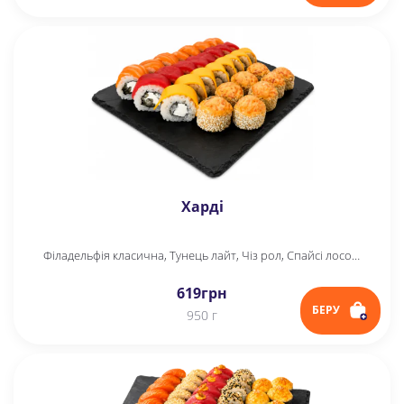
Харді
Філадельфія класична, Тунець лайт, Чіз рол, Спайсі лосось
619
грн
БЕРУ
950 г