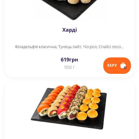
Харді
Філадельфія класична, Тунець лайт, Чіз рол, Спайсі лосось
619
грн
БЕРУ
950 г