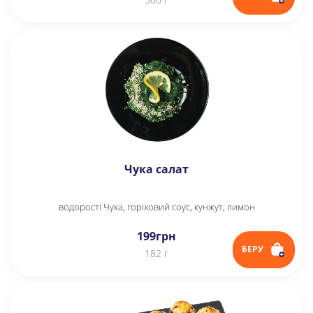
Чука салат
водорості Чука, горіховий соус, кунжут, лимон
199
грн
БЕРУ
182 г