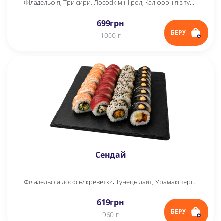
Філадельфія, Три сири, Лососік міні рол, Каліфорнія з тунцем у кунжуті
699
грн
БЕРУ
1000 г
Сендай
Філадельфія лосось/ креветки, Тунець лайт, Урамакі теріякі, Футомак міні
619
грн
БЕРУ
960 г