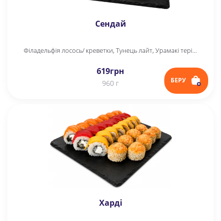
Сендай
Філадельфія лосось/ креветки, Тунець лайт, Урамакі теріякі, Футомак міні
619
грн
БЕРУ
960 г
Харді