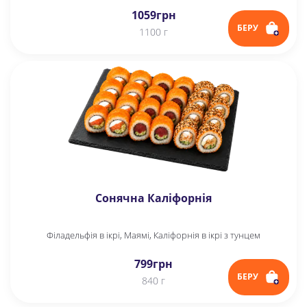
1059
грн
БЕРУ
1100 г
Сонячна Каліфорнія
Філадельфія в ікрі, Маямі, Каліфорнія в ікрі з тунцем
799
грн
БЕРУ
840 г