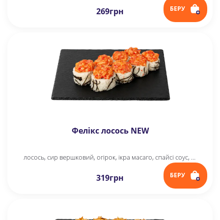
БЕРУ
269
грн
Фелікс лосось NEW
лосось, сир вершковий, огірок, ікра масаго, спайсі соус, рис, норі
БЕРУ
319
грн