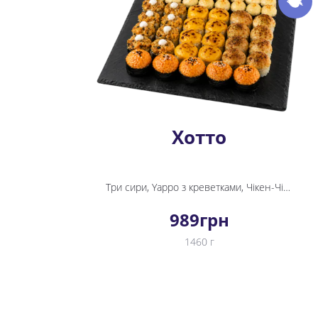
Хотто
Три сири, Yappo з креветками, Чікен-Чіз Хот міні рол, Крабік Хот міні рол, Фудзі, Теріякі Хот
989
грн
1460 г