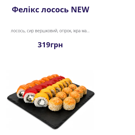
Фелікс лосось NEW
лосось, сир вершковий, огірок, ікра масаго, спайсі соус, рис, норі
319
грн