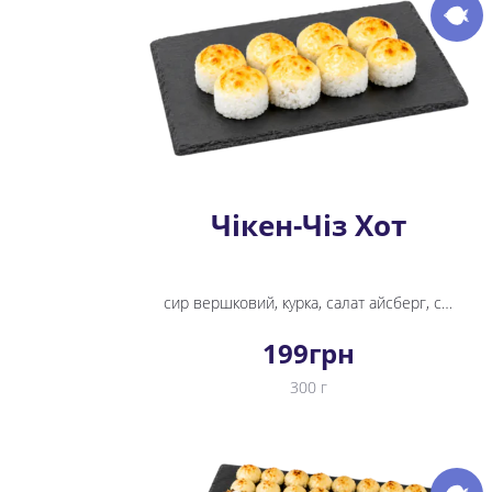
Чікен-Чіз Хот
сир вершковий, курка, салат айсберг, сирний соус, рис, норі, унагі соус
199
грн
300 г