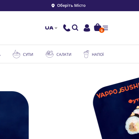
Оберіть Місто
UA
0
А
СУПИ
САЛАТИ
НАПОЇ