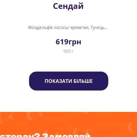
Сендай
Філадельфія лосось/ креветки, Тунець лайт, Урамакі теріякі, Футомак міні
619
грн
960 г
ПОКАЗАТИ БІЛЬШЕ
ресторан? Замовляй