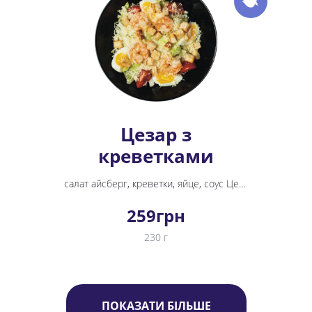
Цезар з
креветками
салат айсберг, креветки, яйце, соус Цезар, грінки, томати черрі, пармезан
259
грн
230 г
ПОКАЗАТИ БІЛЬШЕ