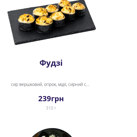
Фудзі
сир вершковий, огірок, мідії, сирний соус, рис, норі, унагі соус
239
грн
310 г