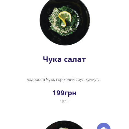
Чука салат
водорості Чука, горіховий соус, кунжут, лимон
199
грн
182 г