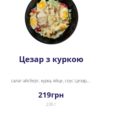
Цезар з куркою
салат айсберг, курка, яйце, соус Цезар, грінки, томати черрі, пармезан
219
грн
230 г