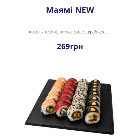
Маямі NEW
лосось теріякі, огірок, омлет, краб-крем, сир вершковий, ікра, кунжут, рис, норі
269
грн