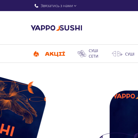
Звязатись з нами
СУШІ
АКЦІЇ
СУШІ
СЕТИ