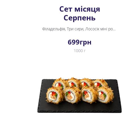
Сет місяця
Серпень
Філадельфія, Три сири, Лососік міні рол, Каліфорнія з тунцем у кунжуті
699
грн
1000 г