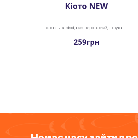
Кіото NEW
лосось теріякі, сир вершковий, стружка тунця, перець болгарський, цибуля зелена, рис, норі
259
грн
Немає часу зайти в 