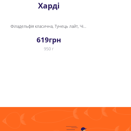
Харді
Філадельфія класична, Тунець лайт, Чіз рол, Спайсі лосось
619
грн
950 г