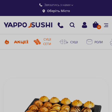
Звязатись з нами
Оберіть Місто
0
СУШІ
АКЦІЇ
СУШІ
РОЛИ
СЕТИ