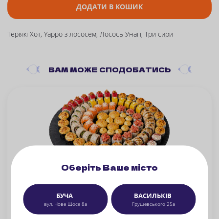
ДОДАТИ В КОШИК
Теріякі Хот, Yappo з лососем, Лосось Унагі, Три сири
ВАМ
МОЖЕ СПОДОБАТИСЬ
Оберіть Ваше місто
Весела вечірка NEW
БУЧА
ВАСИЛЬКІВ
вул. Нове Шосе 8а
Грушевського 25а
Каліфорнія в кунжуті, Фелікс креветка, Філадельфія Фреш, Yappo рол, Фудзі, Теріякі Хот, Крабік Хот міні рол, Тайфун, Спайсі Тунець, Тунець Боніто, Делайт