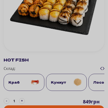
HOT FISH
Склад:
Краб
Кунжут
Лосос
-
849
грн
+