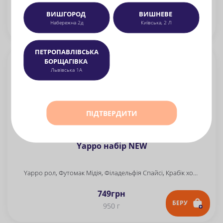
2089
грн
ВИШГОРОД
ВИШНЕВЕ
БЕРУ
Набережна 2д
Київська, 2 Л
2930 г
ПЕТРОПАВЛІВСЬКА
БОРЩАГІВКА
Львівська 1А
ПІДТВЕРДИТИ
Yappo набір NEW
Yappo рол, Футомак Мідія, Філадельфія Спайсі, Крабік хот міні рол
749
грн
БЕРУ
950 г