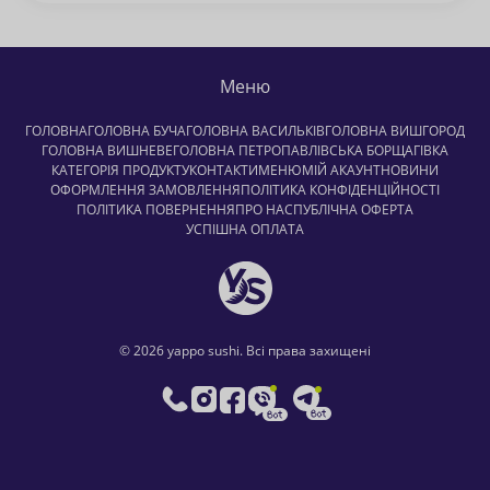
Меню
ГОЛОВНА
ГОЛОВНА БУЧА
ГОЛОВНА ВАСИЛЬКІВ
ГОЛОВНА ВИШГОРОД
ГОЛОВНА ВИШНЕВЕ
ГОЛОВНА ПЕТРОПАВЛІВСЬКА БОРЩАГІВКА
КАТЕГОРІЯ ПРОДУКТУ
КОНТАКТИ
МЕНЮ
МІЙ АКАУНТ
НОВИНИ
ОФОРМЛЕННЯ ЗАМОВЛЕННЯ
ПОЛІТИКА КОНФІДЕНЦІЙНОСТІ
ПОЛІТИКА ПОВЕРНЕННЯ
ПРО НАС
ПУБЛІЧНА ОФЕРТА
УСПІШНА ОПЛАТА
© 2026 yappo sushi. Всі права захищені