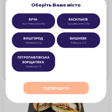
Оберіть Ваше місто
БУЧА
ВАСИЛЬКІВ
вул. Нове Шосе 8а
Грушевського 25а
ВИШГОРОД
ВИШНЕВЕ
Набережна 2д
Київська, 2 Л
Гурман з лососем
ПЕТРОПАВЛІВСЬКА
лосось, сир вершковий, огірок, рис, норі
БОРЩАГІВКА
Львівська 1А
549
грн
БЕРУ
440 г
ПІДТВЕРДИТИ