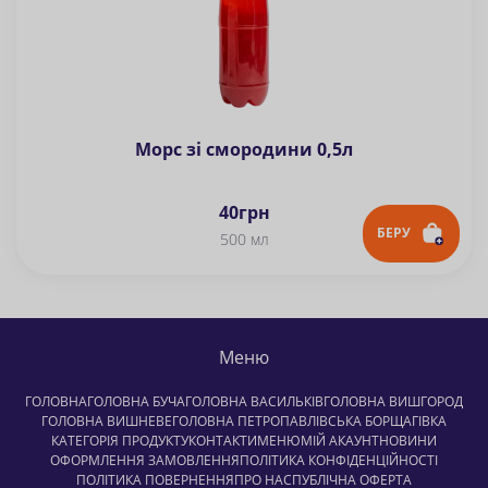
Морс зі смородини 0,5л
40
грн
БЕРУ
500 мл
Меню
ГОЛОВНА
ГОЛОВНА БУЧА
ГОЛОВНА ВАСИЛЬКІВ
ГОЛОВНА ВИШГОРОД
ГОЛОВНА ВИШНЕВЕ
ГОЛОВНА ПЕТРОПАВЛІВСЬКА БОРЩАГІВКА
КАТЕГОРІЯ ПРОДУКТУ
КОНТАКТИ
МЕНЮ
МІЙ АКАУНТ
НОВИНИ
ОФОРМЛЕННЯ ЗАМОВЛЕННЯ
ПОЛІТИКА КОНФІДЕНЦІЙНОСТІ
ПОЛІТИКА ПОВЕРНЕННЯ
ПРО НАС
ПУБЛІЧНА ОФЕРТА