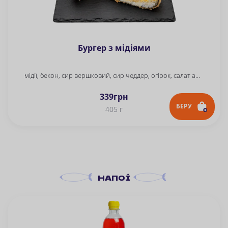
Бургер з мідіями
мідії, бекон, сир вершковий, сир чеддер, огірок, салат айсберг, унагі соус, спайсі соус, сухарі панко, кляр, рис, норі
339
грн
БЕРУ
405 г
НАПОЇ