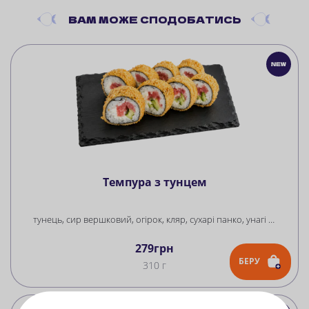
ВАМ
МОЖЕ СПОДОБАТИСЬ
Темпура з тунцем
тунець, сир вершковий, огірок, кляр, сухарі панко, унагі соус, рис, норі
279
грн
БЕРУ
310 г