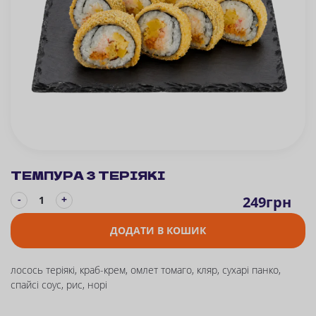
ТЕМПУРА З ТЕРІЯКІ
-
249
грн
+
ДОДАТИ В КОШИК
лосось теріякі, краб-крем, омлет томаго, кляр, сухарі панко,
спайсі соус, рис, норі