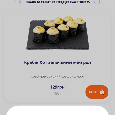
ВАМ
МОЖЕ СПОДОБАТИСЬ
Крабік Хот запечений міні рол
краб-крем, сирний соус, рис, норі
129
грн
БЕРУ
180 г