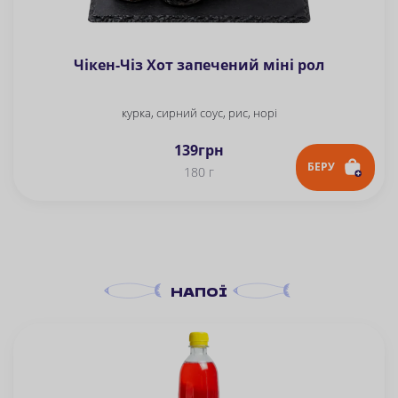
Чікен-Чіз Хот запечений міні рол
курка, сирний соус, рис, норі
139
грн
БЕРУ
180 г
НАПОЇ