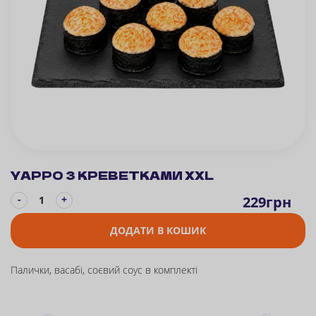
YAPPO З КРЕВЕТКАМИ XXL
-
229
грн
+
ДОДАТИ В КОШИК
Палички, васабі, соєвий соус в комплекті