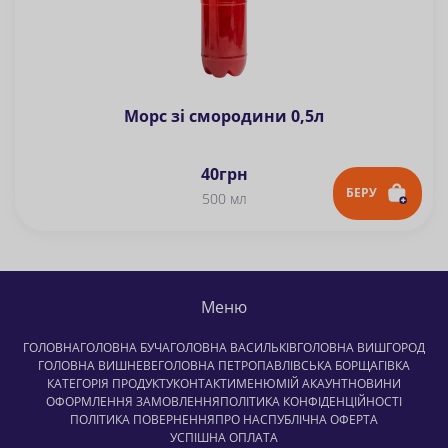
Морс зі смородини 0,5л
40
грн
БЕРУ
500 мл
Меню
ГОЛОВНА
ГОЛОВНА БУЧА
ГОЛОВНА ВАСИЛЬКІВ
ГОЛОВНА ВИШГОРОД
ГОЛОВНА ВИШНЕВЕ
ГОЛОВНА ПЕТРОПАВЛІВСЬКА БОРЩАГІВКА
КАТЕГОРІЯ ПРОДУКТУ
КОНТАКТИ
МЕНЮ
МІЙ АКАУНТ
НОВИНИ
ОФОРМЛЕННЯ ЗАМОВЛЕННЯ
ПОЛІТИКА КОНФІДЕНЦІЙНОСТІ
ПОЛІТИКА ПОВЕРНЕННЯ
ПРО НАС
ПУБЛІЧНА ОФЕРТА
УСПІШНА ОПЛАТА