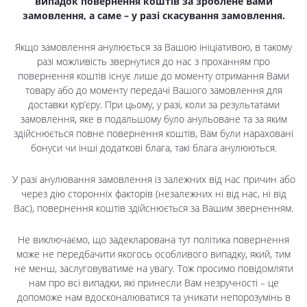
випадок повернення коштів за зроблене Вами
замовлення, а саме – у разі скасування замовлення.
Якщо замовлення анулюється за Вашою ініціативою, в такому
разі можливість звернутися до нас з проханням про
повернення коштів існує лише до моменту отримання Вами
товару або до моменту передачі Вашого замовлення для
доставки кур’єру. При цьому, у разі, коли за результатами
замовлення, яке в подальшому було анульоване та за яким
здійснюється повне повернення коштів, Вам були нараховані
бонуси чи інші додаткові блага, такі блага анулюються.
У разі анулювання замовлення із залежних від нас причин або
через дію сторонніх факторів (незалежних ні від нас, ні від
Вас), повернення коштів здійснюється за Вашим зверненням.
Не виключаємо, що задекларована тут політика повернення
може не передбачити якогось особливого випадку, який, тим
не менш, заслуговуватиме на увагу. Тож просимо повідомляти
нам про всі випадки, які принесли Вам незручності – це
допоможе нам вдосконалюватися та уникати непорозумінь в