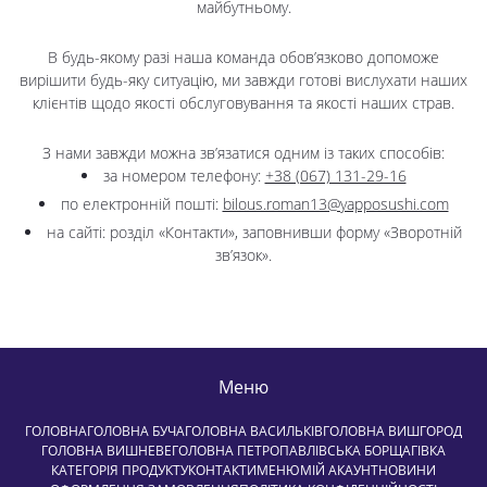
майбутньому.
В будь-якому разі наша команда обов’язково допоможе
вирішити будь-яку ситуацію, ми завжди готові вислухати наших
клієнтів щодо якості обслуговування та якості наших страв.
З нами завжди можна зв’язатися одним із таких способів:
за номером телефону:
+38 (067) 131-29-16
по електронній пошті:
bilous.roman13@yapposushi.com
на сайті: розділ «Контакти», заповнивши форму «Зворотній
зв’язок».
Меню
ГОЛОВНА
ГОЛОВНА БУЧА
ГОЛОВНА ВАСИЛЬКІВ
ГОЛОВНА ВИШГОРОД
ГОЛОВНА ВИШНЕВЕ
ГОЛОВНА ПЕТРОПАВЛІВСЬКА БОРЩАГІВКА
КАТЕГОРІЯ ПРОДУКТУ
КОНТАКТИ
МЕНЮ
МІЙ АКАУНТ
НОВИНИ