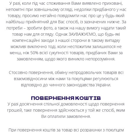
У разі, коли під час споживання Вами виявлено приховані,
непомітні при зовнішньому огляді, недоліки придбаного у нас
товару, просимо негайно повідомити нас про це у будь-який
найбільш прийнятний для Вас спосіб, із зазначених нижче. За
потреби – зробити фото, а також на нашу вимогу надати такий
товар нам для огляду. Однак ЗАУВАЖУЄМО, що будь-які
компенсаційні заходи з нашої сторони в такому випадку
можливі виключно тоді, коли неспожитим залишилося не
менш, ніж 50% всієї сукупності товарів, придбаних Вами за
замовленням, щодо якого виникло непорозуміння.
Стосовно повернення, обміну непродовольчих товарів всі
взаємовідносини між нами та покупцями регулюються
відповідно до чинного законодавства України.
ПОВЕРНЕННЯ КОШТІВ
У разі досягнення спільної домовленості щодо повернення
грошей, таке повернення здійснюється у той же спосіб, яким
Ви оплатили замовлення.
При повернення коштів за товар всі розрахунки з покупцем