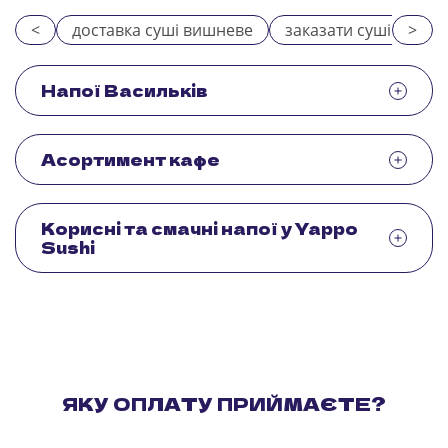
<
доставка суші вишневе
заказати суші
>
yap
Напої Васильків
Асортимент кафе
Корисні та смачні напої у Yappo
Sushi
ЯКУ ОПЛАТУ ПРИЙМАЄТЕ?