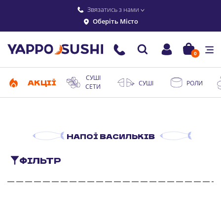
Звязатись з нами
Оберіть Місто
0
СУШІ
АКЦІЇ
СУШІ
РОЛИ
СЕТИ
НАПОЇ ВАСИЛЬКІВ
ФІЛЬТР