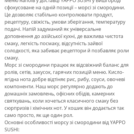
Меню напоїв у доставці YAPPO SUSHI у Вишгороді
сфокусоване на одній позиції – морсі зі смородини.
Це дозволяє стабільно контролювати продукт,
рецептуру, свіжість, умови зберігання, температуру
подачі. Напій задуманий як універсальне
доповнення до азійської кухні, де важлива чистота
смаку, легкість посмаку, відсутність зайвої
солодкості, яка забиває рецептори й позбавляє роли
смаку.
Морс зі смородини працює як відсвіжний баланс для
ролів, сетів, закусок, гарячих позицій меню. Кисло-
ягідна нота добре відтіняє рис, рибу, соуси, овочеві
компоненти. Наш морс регулярно додають до
домашніх замовлень, офісних обідів, камерних
святкувань, коли хочеться класичного смаку без
сюрпризів і хімічних нот. У кошик він додається так
само просто, як ще один рол.
Основні особливості морсу зі смородини від YAPPO
SUSHI: