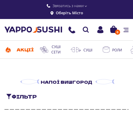
Звязатись з нами
Оберіть Місто
0
СУШІ
АКЦІЇ
СУШІ
РОЛИ
СЕТИ
НАПОЇ ВИШГОРОД
ФІЛЬТР