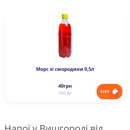
Морс зі смородини 0,5л
40
грн
БЕРУ
500 мл
Напої у Вишгороді від