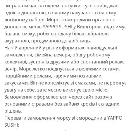
витрачати час на окремі покупки – усе приїжджає
однією доставкою, в одному пакуванні, в одному
логічному наборі. Морс зі смородини органічно
доповнює меню YAPPO SUSHI у Вишгороді, підтримує
баланс смаку, робить подачу більш зібраною,
акуратною, продуманою до дрібниць.
Напій доречний у різних форматах: індивідуальні
замовлення, сімейна вечеря, обід у робочому
колективі, зустріч із друзями або спонтанний релакс
вечір. Морс легко поєднується з великими сетами,
порційними ролами, гарячими позиціями,
закусками. Він не конфліктує зі смаками, не перетягує
увагу на себе, зате чесно виконує свою місію.
Замовлення оформлюється через сайт разом з
основними стравами без зайвих кроків і складних
рішень.
Переваги замовлення морсу зі смородини в YAPPO
SUSHI: