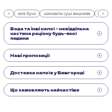
<
wok буча
замовити суші вишневе
замовл
>
Вода та інші напої – невіддільна
частина раціону будь-якої
людини
Наші пропозиції
Доставка напоїв у Вишгороді
Що замовляють найчастіше