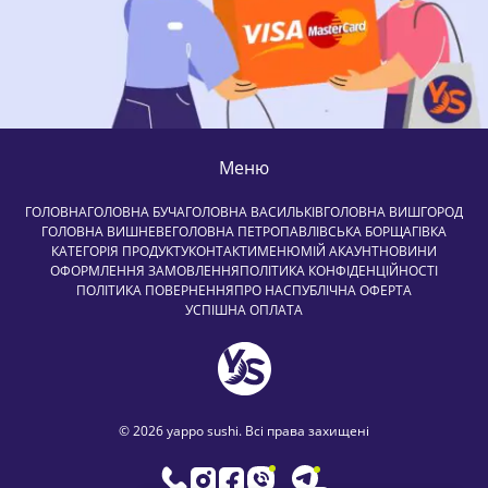
Меню
ГОЛОВНА
ГОЛОВНА БУЧА
ГОЛОВНА ВАСИЛЬКІВ
ГОЛОВНА ВИШГОРОД
ГОЛОВНА ВИШНЕВЕ
ГОЛОВНА ПЕТРОПАВЛІВСЬКА БОРЩАГІВКА
КАТЕГОРІЯ ПРОДУКТУ
КОНТАКТИ
МЕНЮ
МІЙ АКАУНТ
НОВИНИ
ОФОРМЛЕННЯ ЗАМОВЛЕННЯ
ПОЛІТИКА КОНФІДЕНЦІЙНОСТІ
ПОЛІТИКА ПОВЕРНЕННЯ
ПРО НАС
ПУБЛІЧНА ОФЕРТА
УСПІШНА ОПЛАТА
© 2026 yappo sushi. Всі права захищені