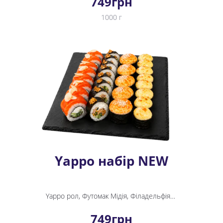
749
грн
1000 г
Yappo набір NEW
Yappo рол, Футомак Мідія, Філадельфія Спайсі, Крабік хот міні рол
749
грн