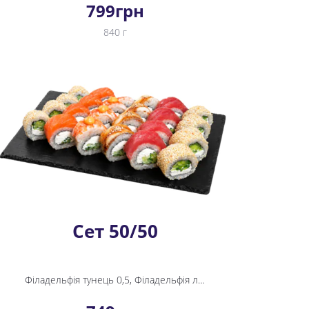
799
грн
840 г
Сет 50/50
Філадельфія тунець 0,5, Філадельфія лосось 0,5, Філадельфія вугор 0,5, Філадельфія креветка 0,5, Філадельфія сезам