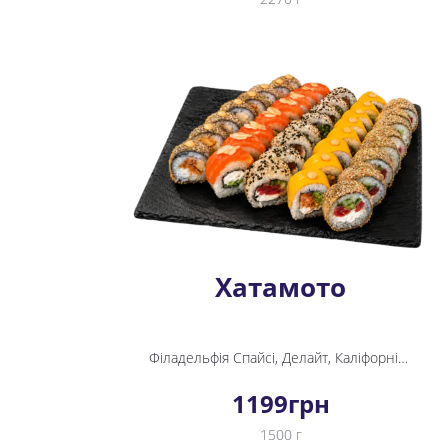
Хатамото
Філадельфія Спайсі, Делайт, Каліфорнія з тунцем, Темпура з тунцем, Темпура з теріякі
1199
грн
1500 г