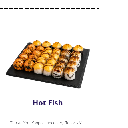
Hot Fish
Теріякі Хот, Yappo з лососем, Лосось Унагі, Три сири