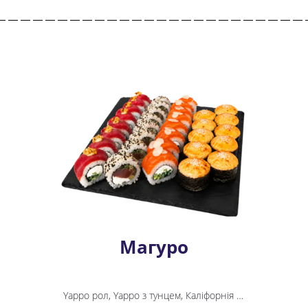
Магуро
Yappo рол, Yappo з тунцем, Каліфорнія з тунцем, Спайсі Тунець, Філадельфія Спайсі