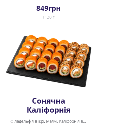
849
грн
1130 г
Сонячна
Каліфорнія
Філадельфія в ікрі, Маямі, Каліфорнія в ікрі з тунцем