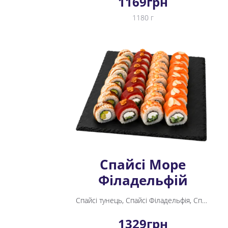
1169
грн
1180 г
Спайсі Море
Філадельфій
Спайсі тунець, Спайсі Філадельфія, Спайсі креветка, Філадельфія у вугрі
1329
грн