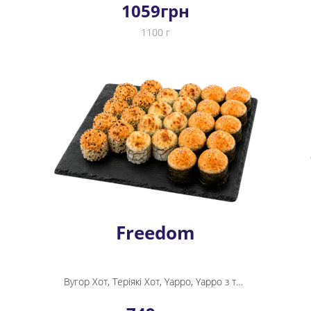
1059
грн
1100 г
Freedom
Вугор Хот, Теріякі Хот, Yappo, Yappo з тунцем