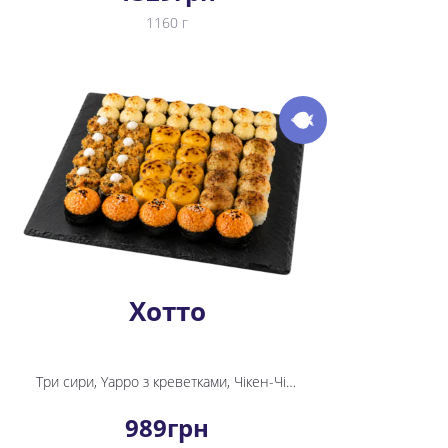
1160 г
Хотто
Три сири, Yappo з креветками, Чікен-Чіз Хот міні рол, Крабік Хот міні рол, Фудзі, Теріякі Хот
989
грн