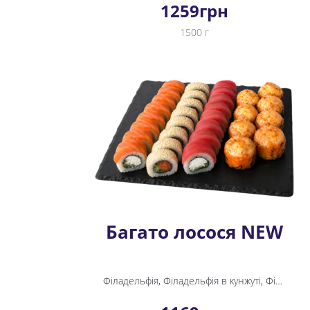
1259
грн
1500 г
Багато лосося NEW
Філадельфія, Філадельфія в кунжуті, Філадельфія з тунцем, Лосось унагі