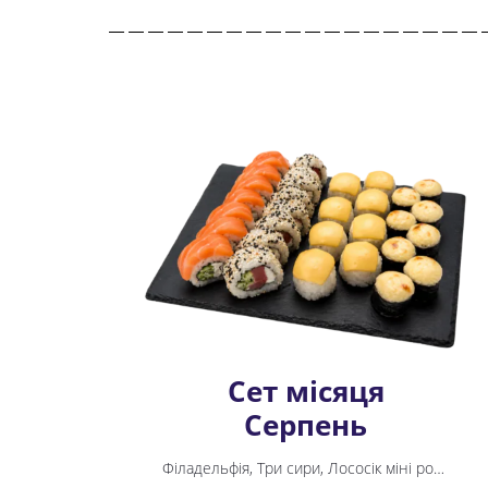
Сет місяця
Серпень
Філадельфія, Три сири, Лососік міні рол, Каліфорнія з тунцем у кунжуті