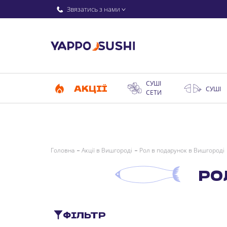
Звязатись з нами
СУШІ
АКЦІЇ
СУШІ
СЕТИ
Головна
Акції в Вишгороді
Рол в подарунок в Вишгороді
РО
ФІЛЬТР