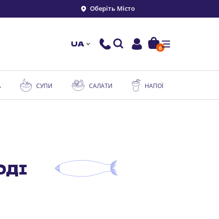
Оберіть Місто
UA
0
А
СУПИ
САЛАТИ
НАПОЇ
ОДІ