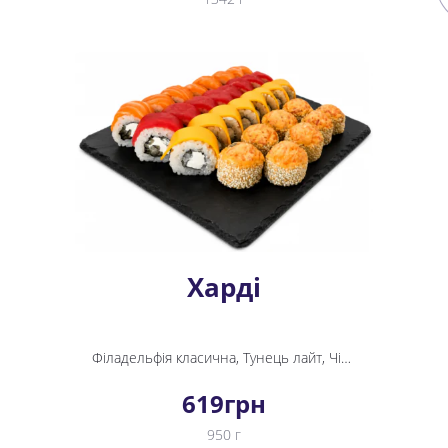
Харді
Філадельфія класична, Тунець лайт, Чіз рол, Спайсі лосось
619
грн
950 г