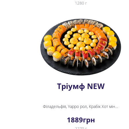
1280 г
Тріумф NEW
Філадельфія, Yappo рол, Крабік Хот міні рол, Каліфорнія з лососем в кунжуті, Футомак Мідія, Спайсі Тунець, Ніндзя, Невада, Мідія Хот міні рол
1889
грн
2270 г