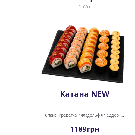
1160 г
Катана NEW
Спайсі Креветка, Філадельфія Чеддер, Мідія хот міні рол, Yappo з тунцем, Спайсі Тунець
1189
грн