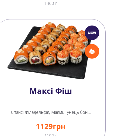
1460 г
Максі Фіш
Спайсі Філадельфія, Маямі, Тунець боніто, Фелікс Лосось
1129
грн
1192 г