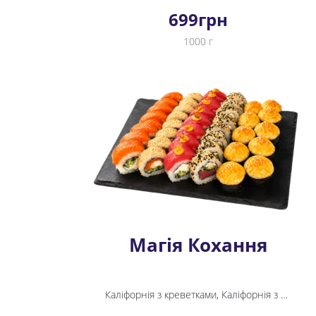
699
грн
1000 г
Магія Кохання
Каліфорнія з креветками, Каліфорнія з тунцем у кунжуті, Спайсі тунець, Філадельфія, Yappo з тунцем, Yappo рол