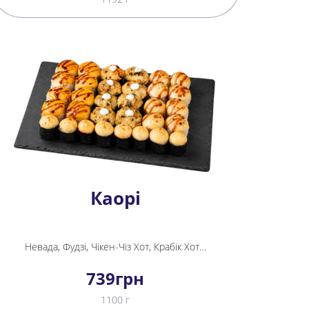
Каорі
Невада, Фудзі, Чікен-Чіз Хот, Крабік Хот міні рол
739
грн
1100 г