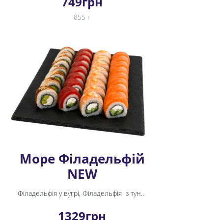
749
грн
855 г
Море Філадельфій
NEW
Філадельфія у вугрі, Філадельфія з тунцем, Спайсі Креветка, Філадельфія
1329
грн