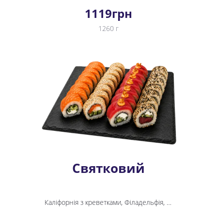
1119
грн
1260 г
Святковий
Каліфорнія з креветками, Філадельфія, Спайсі тунець, Каліфорнія з тунцем в кунжуті