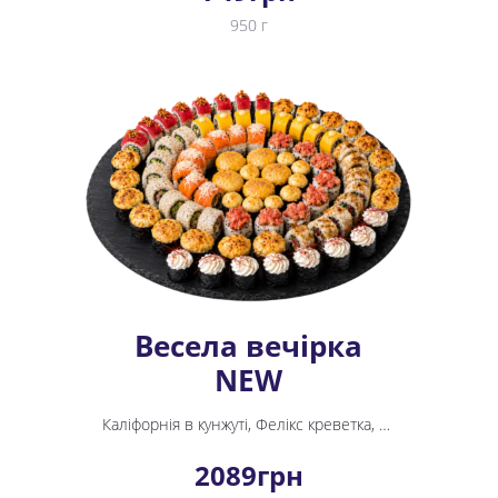
950 г
Весела вечірка
NEW
Каліфорнія в кунжуті, Фелікс креветка, Філадельфія Фреш, Yappo рол, Фудзі, Теріякі Хот, Крабік Хот міні рол, Тайфун, Спайсі Тунець, Тунець Боніто, Делайт
2089
грн