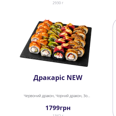
2930 г
Дракаріс NEW
Червоний дракон, Чорний дракон, Золотий дракон, Зелений дракон
1799
грн
1342 г